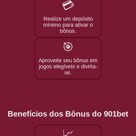
💳
Realize um depósito
mínimo para ativar o
bônus.
🎯
Aproveite seu bônus em
jogos elegíveis e divirta-
se.
Benefícios dos Bônus do 901bet
📈