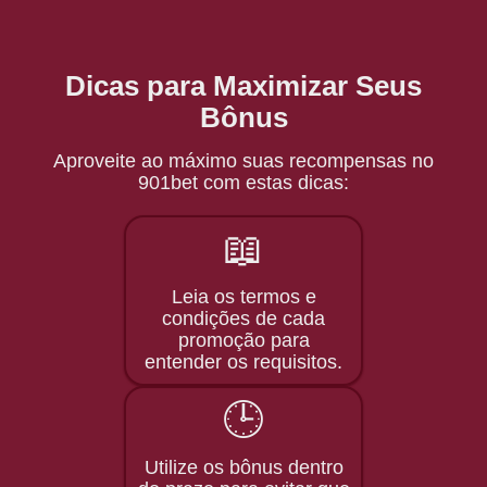
Dicas para Maximizar Seus
Bônus
Aproveite ao máximo suas recompensas no
901bet com estas dicas:
📖
Leia os termos e
condições de cada
promoção para
entender os requisitos.
🕒
Utilize os bônus dentro